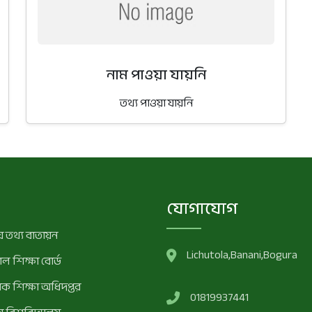
নাম পাওয়া যায়নি
তথ্য পাওয়া যায়নি
যোগাযোগ
 তথ্য বাতায়ন
Lichutola,Banani,Bogura
ল শিক্ষা বোর্ড
মিক শিক্ষা অধিদপ্তর
01819937441