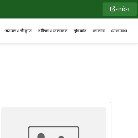
লগইন
পাঠদান ও স্বীকৃতি
পরীক্ষা ও ফলাফল
সুবিধাদি
গ্যালারি
যোগাযোগ