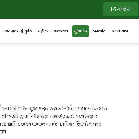
লগইন
পাঠদান ও স্বীকৃতি
পরীক্ষা ও ফলাফল
সুবিধাদি
গ্যালারি
যোগাযোগ
ীদের ডিজিটাল যুগে প্রস্তুত করতে নির্মিত। এখানে উচ্চগতি
 কম্পিউটার, মাল্টিমিডিয়া প্রজেক্টর এবং সফটওয়্যার
া প্রোগ্রামিং, ওয়েব ডেভেলপমেন্ট, গ্রাফিক্স ডিজাইন এবং
ারে।