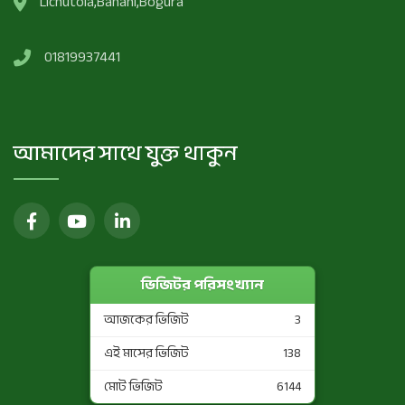
Lichutola,Banani,Bogura
01819937441
আমাদের সাথে যুক্ত থাকুন
ভিজিটর পরিসংখ্যান
আজকের ভিজিট
3
এই মাসের ভিজিট
138
মোট ভিজিট
6144